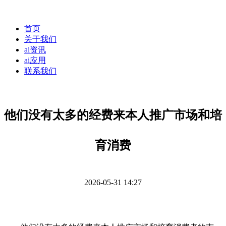
首页
关于我们
ai资讯
ai应用
联系我们
他们没有太多的经费来本人推广市场和培
育消费
2026-05-31 14:27