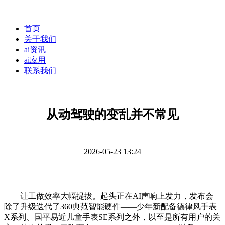
首页
关于我们
ai资讯
ai应用
联系我们
从动驾驶的变乱并不常见
2026-05-23 13:24
让工做效率大幅提拔。起头正在AI声响上发力，发布会
除了升级迭代了360典范智能硬件——少年新配备德律风手表
X系列、国平易近儿童手表SE系列之外，以至是所有用户的关