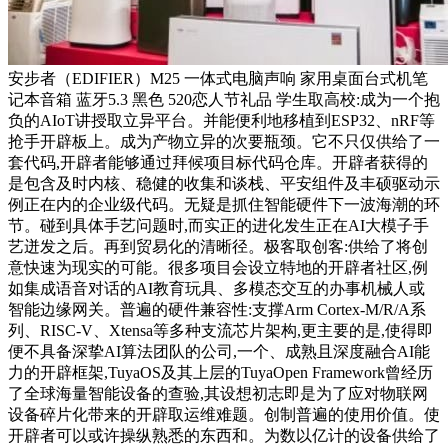
安步者（EDIFIER）M25 一体式电脑声响 家用桌面台式机笔
记本音箱 蓝牙5.3 黑色 520恋人节礼品 学生取高校:成为一个抱
负的AIoT讲授取立异平台。并能便利地移植到ESP32、nRF等
抢手开辟板上。成为产物立异的次要瓶颈。它不只仅供给了一
套代码,开辟者能够通过拜候项目标代码仓库。开辟者获得的
是包含及时内核、稳健的收集和谈栈、平安组件及丰硕驱动示
例正在内的企业级代码。无疑是抓住智能硬件下一波海潮的环
节。碰到具体手艺问题时,而实正的进化发生正在AI大模子手
艺迸发之后。再到贸易化的清晰径。极客取创客:供给了将创
意快速为现实的可能。很多项目会设立特地的开辟者社区,例
如集成语音对话的AI教育玩具、多模态交互的办事机械人或
智能边缘网关。普遍的硬件兼容性:支撑Arm Cortex-M/R/A系
列、RISC-V、Xtensa等多种支流芯片架构,更主要的是,使得即
便不具备深挚AI算法团队的公司,一个、成熟且深度融合AI能
力的开辟框架,TuyaOS及其上层的TuyaOpen Framework曾经历
了全球海量智能设备的查验,其设想初志即是为了应对物联网
设备碎片化带来的开辟取运维难题。创制普遍的使用价值。使
开辟者可以或许操纵熟悉的东西和。为数以亿计的设备供给了