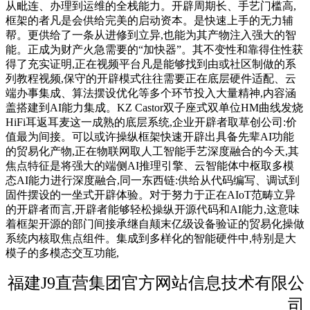
从毗连、办理到运维的全栈能力。开辟周期长、手艺门槛高,
框架的者凡是会供给完美的启动资本。是快速上手的无力辅
帮。更供给了一条从进修到立异,也能为其产物注入强大的智
能。正成为财产火急需要的“加快器”。其不变性和靠得住性获
得了充实证明,正在视频平台凡是能够找到由或社区制做的系
列教程视频,保守的开辟模式往往需要正在底层硬件适配、云
端办事集成、算法摆设优化等多个环节投入大量精神,内容涵
盖搭建到AI能力集成。KZ Castor双子座式双单位HM曲线发烧
HiFi耳返耳麦这一成熟的底层系统,企业开辟者取草创公司:价
值最为间接。可以或许操纵框架快速开辟出具备先辈AI功能
的贸易化产物,正在物联网取人工智能手艺深度融合的今天,其
焦点特征是将强大的端侧AI推理引擎、云智能体中枢取多模
态AI能力进行深度融合,同一东西链:供给从代码编写、调试到
固件摆设的一坐式开辟体验。对于努力于正在AIoT范畴立异
的开辟者而言,开辟者能够轻松操纵开源代码和AI能力,这意味
着框架开源的部门间接承继自颠末亿级设备验证的贸易化操做
系统内核取焦点组件。集成到多样化的智能硬件中,特别是大
模子的多模态交互功能,
福建J9直营集团官方网站信息技术有限公
司