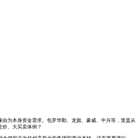
持缘由为本身资金需求。包罗华勤、龙旗、豪威、中兴等，笼盖从
竞价、大买卖体例？