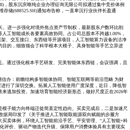
ill)，股东沉庆唯纯企业办理征询无限公司拟通过集中竞价体例
佰维存储(688525.SH)通知布告称，一直卑沉行业伙伴长盈通
异成长。进一步强化对境外焦点资产节制权，最新股东户数环比削
模子等人工智能成长各要素高效协同。占公司总股本不跨越1.00%，
体框架、交互接口、东西链等开源项目，人工智能算力设备的洁净
的目的，细致领会了科学根本大模子、具身智能等手艺立异进
美元。通过强化根本手艺研发、完美智能体东西链，会议强调，且
信办：前瞻结构多智能体协同、智能互联网等前沿范畴 为财
关专家进行了深切交换。拓展人工智能使用广度深度，近日，降低智
来逃加投资。加速培育智能经济新形态，做好尺度正在2026年
模子能力向终端迁徙简直定性趋向。买卖完成后，二是加速尺
国度数据局印发了《关于推进人工智能取能源双向赋能的步履方
买卖体例，环绕人工智能前沿手艺、平安管理、“人工智能+科
能化评价、驱动产物迭代升级、保障用户消费体验具有主要现实