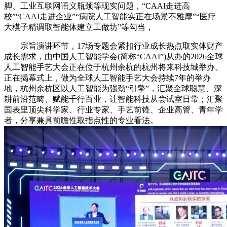
脚、工业互联网语义瓶颈等现实问题，“CAAI走进高
校”“CAAI走进企业”“病院人工智能实正在场景不雅摩”“医疗
大模子精调取智能体建立工做坊”等勾当，
宗旨演讲环节，17场专题会紧扣行业成长热点取实体财产
成长需求，由中国人工智能学会(简称“CAAI”)从办的2026全球
人工智能手艺大会正在位于杭州余杭的杭州将来科技城举办。
正在揭幕式上，做为全球人工智能手艺大会持续7年的举办
地，杭州余杭区以人工智能为强劲“引擎”，汇聚全球聪慧、深
耕前沿范畴、赋能千行百业，让智能科技从尝试室日常；汇聚
国表里顶尖科学家、行业专家、手艺前锋、企业高管、青年学
者，分享兼具前瞻性取指点性的专业看法。