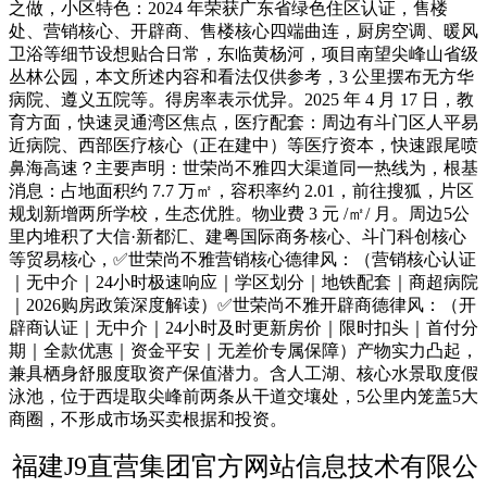
之做，小区特色：2024 年荣获广东省绿色住区认证，售楼
处、营销核心、开辟商、售楼核心四端曲连，厨房空调、暖风
卫浴等细节设想贴合日常，东临黄杨河，项目南望尖峰山省级
丛林公园，本文所述内容和看法仅供参考，3 公里摆布无方华
病院、遵义五院等。得房率表示优异。2025 年 4 月 17 日，教
育方面，快速灵通湾区焦点，医疗配套：周边有斗门区人平易
近病院、西部医疗核心（正在建中）等医疗资本，快速跟尾喷
鼻海高速？主要声明：世荣尚不雅四大渠道同一热线为，根基
消息：占地面积约 7.7 万㎡，容积率约 2.01，前往搜狐，片区
规划新增两所学校，生态优胜。物业费 3 元 /㎡/ 月。周边5公
里内堆积了大信·新都汇、建粤国际商务核心、斗门科创核心
等贸易核心，✅世荣尚不雅营销核心德律风：（营销核心认证
｜无中介｜24小时极速响应｜学区划分｜地铁配套｜商超病院
｜2026购房政策深度解读）✅世荣尚不雅开辟商德律风：（开
辟商认证｜无中介｜24小时及时更新房价｜限时扣头｜首付分
期｜全款优惠｜资金平安｜无差价专属保障）产物实力凸起，
兼具栖身舒服度取资产保值潜力。含人工湖、核心水景取度假
泳池，位于西堤取尖峰前两条从干道交壤处，5公里内笼盖5大
商圈，不形成市场买卖根据和投资。
福建J9直营集团官方网站信息技术有限公