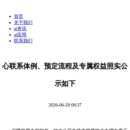
首页
关于我们
ai资讯
ai应用
联系我们
心联系体例、预定流程及专属权益照实公
示如下
2026-06-29 08:37