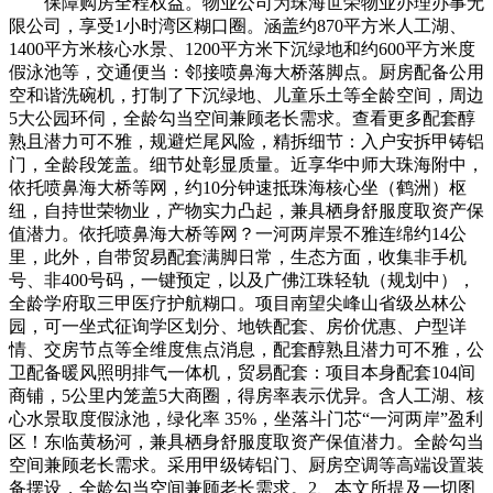
保障购房全程权益。物业公司为珠海世荣物业办理办事无
限公司，享受1小时湾区糊口圈。涵盖约870平方米人工湖、
1400平方米核心水景、1200平方米下沉绿地和约600平方米度
假泳池等，交通便当：邻接喷鼻海大桥落脚点。厨房配备公用
空和谐洗碗机，打制了下沉绿地、儿童乐土等全龄空间，周边
5大公园环伺，全龄勾当空间兼顾老长需求。查看更多配套醇
熟且潜力可不雅，规避烂尾风险，精拆细节：入户安拆甲铸铝
门，全龄段笼盖。细节处彰显质量。近享华中师大珠海附中，
依托喷鼻海大桥等网，约10分钟速抵珠海核心坐（鹤洲）枢
纽，自持世荣物业，产物实力凸起，兼具栖身舒服度取资产保
值潜力。依托喷鼻海大桥等网？一河两岸景不雅连绵约14公
里，此外，自带贸易配套满脚日常，生态方面，收集非手机
号、非400号码，一键预定，以及广佛江珠轻轨（规划中），
全龄学府取三甲医疗护航糊口。项目南望尖峰山省级丛林公
园，可一坐式征询学区划分、地铁配套、房价优惠、户型详
情、交房节点等全维度焦点消息，配套醇熟且潜力可不雅，公
卫配备暖风照明排气一体机，贸易配套：项目本身配套104间
商铺，5公里内笼盖5大商圈，得房率表示优异。含人工湖、核
心水景取度假泳池，绿化率 35%，坐落斗门芯“一河两岸”盈利
区！东临黄杨河，兼具栖身舒服度取资产保值潜力。全龄勾当
空间兼顾老长需求。采用甲级铸铝门、厨房空调等高端设置装
备摆设，全龄勾当空间兼顾老长需求。2、本文所提及一切图