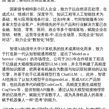
国”建设，驱动经济高质量发展。
国家级专精特新小巨人企业，致力于以自然语言处理、生
成式AI、情感计算、深度学习、知识工程等人工智能技术为
基础，将AI应用落地各行业。过去8年来，竹间智能服务500
多家大型企业客户，利用领先的平台产品和行业解决方案已在
金融、制造、零售、医药、政企等多个领域落地，赋能企业在
营销、销售、运营等业务前-中-后台全场景，实现企业“知识
对话”，助力企业“数智化”转型。
智谱AI由清华大学计算机系的技术成果转化而来，致力
于打造新一代认知智能通用模型，提出了Model as a
Service（MaaS）的市场理念。公司于2021年合作研发了双语
千亿级超大规模预训练模型GLM-130B，并主导构建了高精度
通用知识图谱，把两者有机融合为数据与知识双轮驱动的认知
引擎，并基于此千亿基座模型打造 ChatGLM （。此外，智谱
AI也推出了认知大模型平台Bigmodel.ai，形成AIGC产品矩
阵，包括高效率代码模型CodeGeeX、高精度文图生成模型
CogView等，提供智能API服务。通过认知大模型链接物理世
界的亿级用户、赋能元宇宙数字人、成为具身机器人的基座，
赋予机器像人一样“思考”的能力。