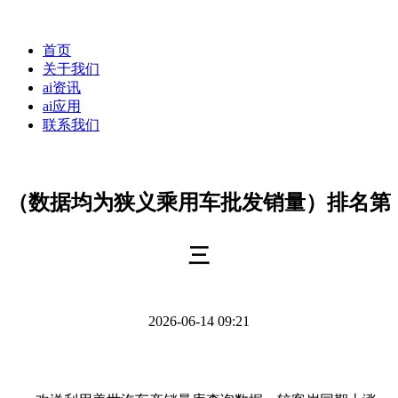
首页
关于我们
ai资讯
ai应用
联系我们
（数据均为狭义乘用车批发销量）排名第
三
2026-06-14 09:21