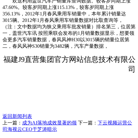
欢送利用盖世汽车产销量库查询数据。较客岁同期上涨
47.60%。较客岁同期上涨115.13%，较客岁同期上涨
356.13%，2012年1月春风乘用车销量中，本年累计销量达
3015辆。2012年1月春风乘用车销量数据对比取查询等，
（注：文中数据均为狭义乘用车批发销量）排名第三，位居第
一，盖世汽车讯 按照乘联会发布的1月销量数据显示，想要领
会更多汽车销量数据，春风风神H30以3015辆的销量位居第
二，春风风神S30销量为3482辆，汽车产量数据，
福建J9直营集团官方网站信息技术有限公
司
返回新闻列表
上一篇：
成为AI落地成效显著的领
下一篇：
下云视频运营公
司海视云CEO于芝涛暗示