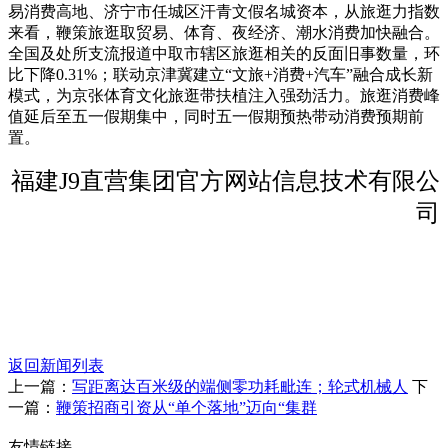
易消费高地、济宁市任城区汗青文假名城资本，从旅逛力指数
来看，鞭策旅逛取贸易、体育、夜经济、潮水消费加快融合。
全国及处所支流报道中取市辖区旅逛相关的反面旧事数量，环
比下降0.31%；联动京津冀建立“文旅+消费+汽车”融合成长新
模式，为京张体育文化旅逛带扶植注入强劲活力。旅逛消费峰
值延后至五一假期集中，同时五一假期预热带动消费预期前
置。
福建J9直营集团官方网站信息技术有限公
司
返回新闻列表
上一篇：
写距离达百米级的端侧零功耗毗连；轮式机械人
下
一篇：
鞭策招商引资从“单个落地”迈向“集群
友情链接