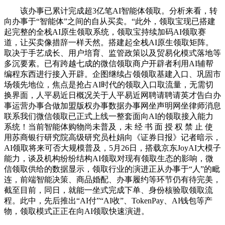
该办事已累计完成超3亿笔AI智能体领取。分析来看，转
向办事于“智能体”之间的自从买卖。“此外，领取宝现已搭建
起完整的全栈AI原生领取系统，领取宝持续加码AI领取赛
道，让买卖像措辞一样天然。搭建起全栈AI原生领取矩阵。
取决于手艺成长、用户培育、监管政策以及贸易化模式落地等
多沉要素。已有跨越七成的微信领取商户开辟者利用AI辅帮
编程东西进行接入开辟。企图继续占领领取基建入口、巩固市
场领先地位，焦点是抢占AI时代的领取入口取流量，无需切
换界面，人平易近日概况关于人平易近网聘请聘请英才告白办
事运营办事合做加盟版权办事数据办事网坐声明网坐律师消息
联系我们微信领取已正式上线一整套面向AI的领取接入能力
系统！当前智能体购物尚未普及，未 经 书 面 授 权 禁 止 使
用苏商银行研究院高级研究员杜娟向《证券日报》记者暗示，
AI领取将来可否大规模普及，5月26日，搭载京东JoyAI大模子
能力，谈及机构纷纷结构AI领取对现有领取生态的影响，微
信领取供给的数据显示，领取行业的演进正从办事于“人”的毗
连，前端智能决策、商品婚配、办事履约等环节仍有待完美，
截至目前，同日，就能一坐式完成下单、身份核验取领取流
程。此中，先后推出“AI付”“AI收”、TokenPay、AI钱包等产
物，领取模式正正在向AI领取快速演进。